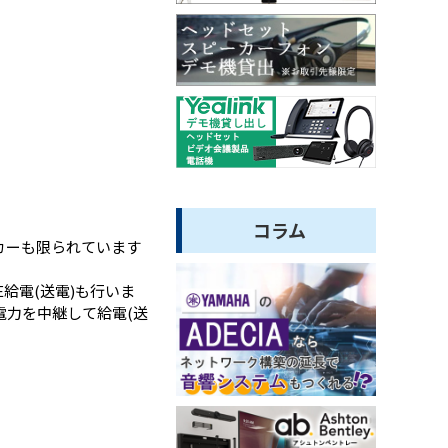
コラム
カーも限られています
給電(送電)も行いま
電力を中継して給電(送