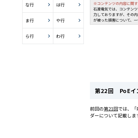
※コンテンツの内容に関す
な行
は行
石渡電気では、コンテンツ
力しておりますが、その内
ま行
や行
が被った損害について、一
ら行
わ行
第22回 PoE
前回の
第21回
では、「
ダーについて記載しま