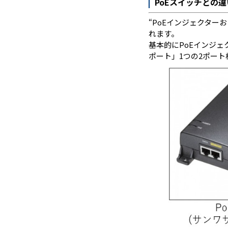
PoEスイッチとの違
“PoEインジェクター
れます。
基本的にPoEインジェ
ポート」1つの2ポー