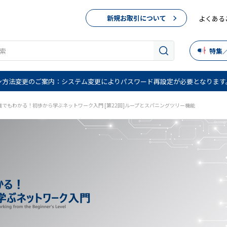
新規お取引について
よくある
特集
ン方法変更のご案内：システム変更によりパスワード再設定が必要となります
誰でもわかる！初歩から学ぶネットワーク入門 [第22回]ループとスパニングツリー機能