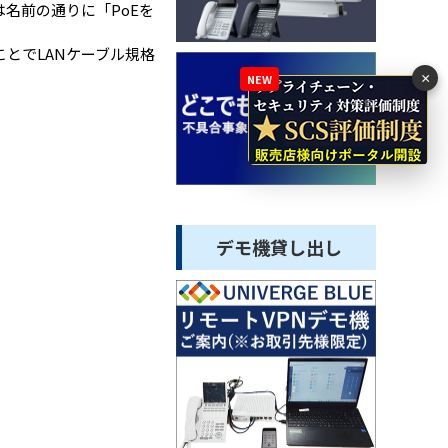
名前の通りに「PoEを
ことでLANケーブル規格
×
NEW
デモ機貸し出し