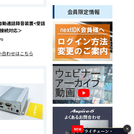
会員限定情報
9 自動通話録音装置<受話
力接続対応＞
79
い合わせはこちら
×
NEW