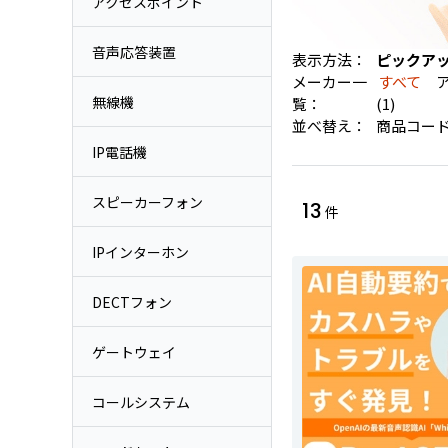
アクセスポイント
音声応答装置
表示方法：
ピックア
メーカー一
すべて
ア
無線機
覧：
(1)
並べ替え：
商品コー
IP電話機
スピーカーフォン
13
件
IPインターホン
DECTフォン
ゲートウェイ
コールシステム