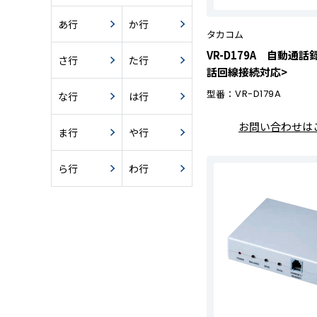
あ行
か行
タカコム
VR-D179A 自動通
さ行
た行
話回線接続対応>
型番：
VR-D179A
な行
は行
お問い合わせは
ま行
や行
ら行
わ行