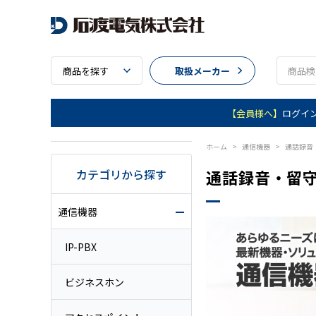
商品を探す
取扱メーカー
【会員様へ】
ログイ
ホーム
>
通信機器
>
通話録音
カテゴリから探す
通話録音・留
通信機器
IP-PBX
ビジネスホン