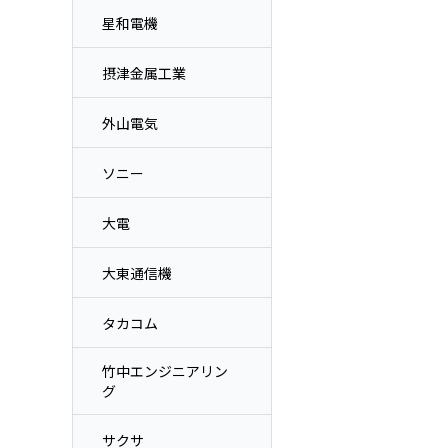
星和電機
摂津金属工業
外山電気
ソニー
大電
大東通信機
タカコム
竹中エンジニアリン
グ
サクサ