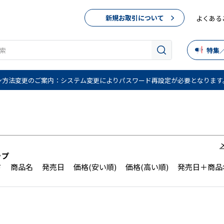
新規お取引について
よくある
特集
ン方法変更のご案内：システム変更によりパスワード再設定が必要となります
ップ
ド
商品名
発売日
価格(安い順)
価格(高い順)
発売日＋商品