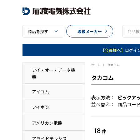
商品を探す
取扱メーカー
【会員様へ】
ログイ
ホーム
>
タカコム
アイ・オー・データ機
器
タカコム
アイコム
表示方法：
ピックア
並べ替え：
商品コー
アイホン
アメリカン電機
18
件
アライドテレシス