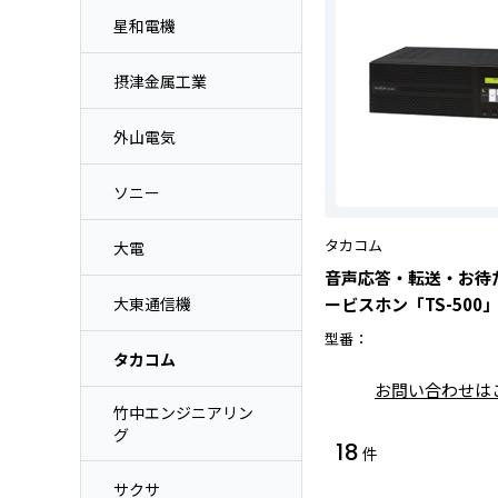
星和電機
摂津金属工業
外山電気
ソニー
タカコム
大電
音声応答・転送・お待
大東通信機
ービスホン「TS-500
型番：
タカコム
お問い合わせは
竹中エンジニアリン
グ
18
件
サクサ