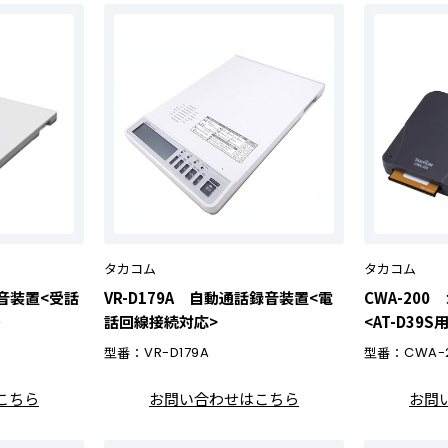
タカコム
タカコム
録音装置<受話
VR-D179A 自動通話録音装置<電
CWA-200
＞
話回線接続対応>
<AT-D39S
型番：
VR-D179A
型番：
CWA-
こちら
お問い合わせはこちら
お問