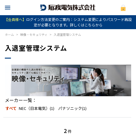
【会員様へ】
ログイン方法変更のご案内：システム変更によりパスワード再設
定が必要となります。詳しくはこちらから
ホーム
>
映像・セキュリティ
>
入退室管理システム
入退室管理システム
メーカー一覧：
すべて
NEC（日本電気）(1)
パナソニック(1)
2
件