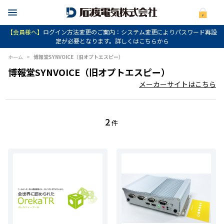
【会員様へ】
ログイン方法変更のご案内：システム変更によりパスワード再設
定が必要となります。詳しくはこちらから
ホーム
>
博報堂SYNVOICE（旧オプトエスピー）
博報堂SYNVOICE（旧オプトエスピー）
メーカーサイトはこちら
2
件