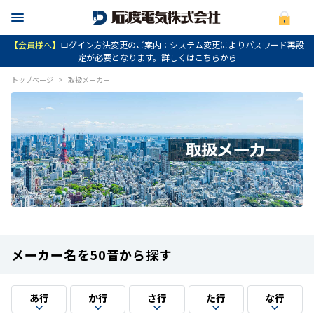
【会員様へ】
ログイン方法変更のご案内：システム変更によりパスワード再設
定が必要となります。詳しくはこちらから
トップページ
>
取扱メーカー
メーカー名を50音から探す
あ行
か行
さ行
た行
な行