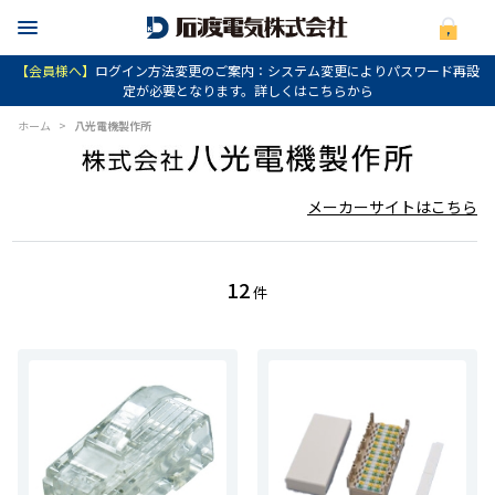
【会員様へ】
ログイン方法変更のご案内：システム変更によりパスワード再設
定が必要となります。詳しくはこちらから
ホーム
>
八光電機製作所
メーカーサイトはこちら
12
件