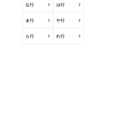
な行
は行
ま行
や行
ら行
わ行