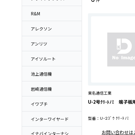
件
R&M
アレクソン
アンリツ
アイソルート
池上通信機
岩崎通信機
東名通信工業
U-2号ｸﾘ-ﾄﾉﾐ 端子
イワブチ
型番：
U-2ｺﾞｳ ｸﾘ-ﾄﾉﾐ
インターワイヤード
お問い合わせは
イナバインターナシ