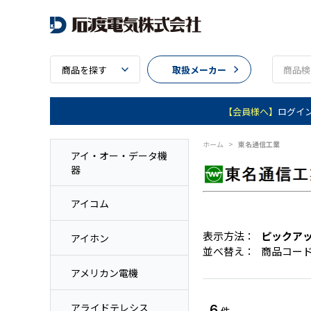
商品を探す
取扱メーカー
【会員様へ】
ログイ
ホーム
>
東名通信工業
アイ・オー・データ機
器
アイコム
表示方法：
ピックア
アイホン
並べ替え：
商品コー
アメリカン電機
アライドテレシス
6