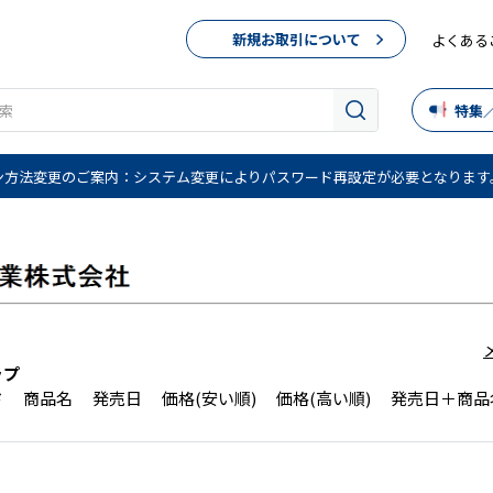
新規お取引について
よくある
特集
ン方法変更のご案内：システム変更によりパスワード再設定が必要となります
ップ
ド
商品名
発売日
価格(安い順)
価格(高い順)
発売日＋商品