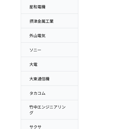
星和電機
摂津金属工業
外山電気
ソニー
大電
大東通信機
タカコム
竹中エンジニアリン
グ
サクサ