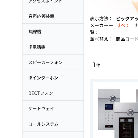
アクセスポイント
音声応答装置
表示方法：
ピックア
メーカー一
すべて
ナ
無線機
覧：
並べ替え：
商品コー
IP電話機
スピーカーフォン
1
件
IPインターホン
DECTフォン
ゲートウェイ
コールシステム