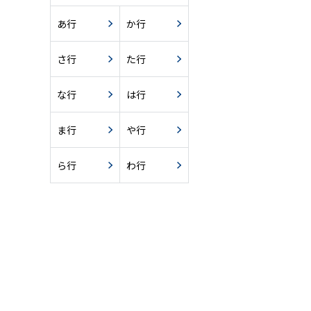
あ行
か行
さ行
た行
な行
は行
ま行
や行
ら行
わ行