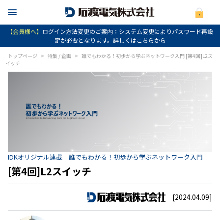
【会員様へ】
ログイン方法変更のご案内：システム変更によりパスワード再設
定が必要となります。詳しくはこちらから
トップページ
>
特集 / 企画
>
誰でもわかる！初歩から学ぶネットワーク入門 [第4回]L2ス
イッチ
IDKオリジナル連載 誰でもわかる！初歩から学ぶネットワーク入門
[第4回]L2スイッチ
[2024.04.09]