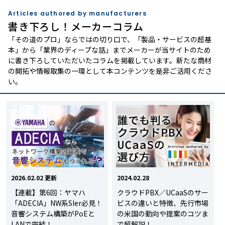
Articles authored by manufacturers
書き下ろし！メーカーコラム
「その道のプロ」ならではの切り口で、「製品・サービスの超基
本」から「業界のディープな話」までメーカーが当サイトのため
に書き下ろしていただいたコラムを掲載しています。新たな商材
の開拓や情報取集の一環として本コンテンツを是非ご活用くださ
い。
2026.02.02 更新
2024.02.28
【連載】第6回：ヤマハ
クラウドPBX／UCaaSのサー
「ADECIA」NW系SIer必見！
ビスの違いと特徴、先行市場
音響システム構築がPoEと
の米国の動向や提案のコツま
LANで完結！
で超解説！