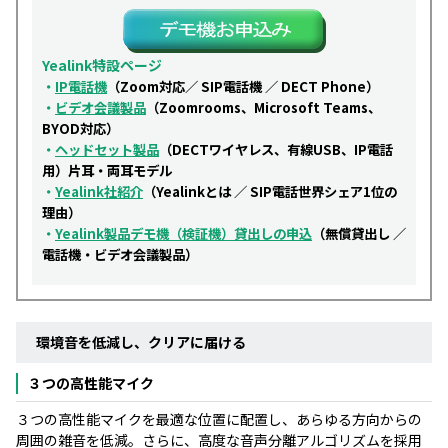
Yealink特設ページ
・
IP電話機
（Zoom対応／ SIP電話機 ／ DECT Phone）
・
ビデオ会議製品
（Zoomrooms、Microsoft Teams、
BYOD対応）
・
ヘッドセット製品
（DECTワイヤレス、有線USB、IP電話
用）片耳・両耳モデル
・
Yealink社紹介
（Yealinkとは ／ SIP電話世界シェア1位の
理由）
・
Yealink製品デモ機（検証機）貸出しの申込
（無償貸出し ／
電話機・ビデオ会議製品）
環境音を低減し、クリアに届ける
３つの高性能マイク
３つの高性能マイクを最適な位置に配置し、あらゆる方向からの
周囲の雑音を低減。さらに、高度な音声分離アルゴリズムを採用